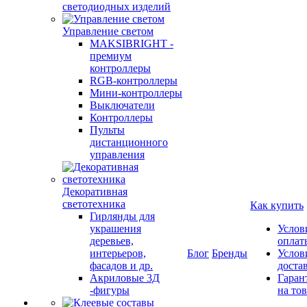
светодиодных изделий
Управление светом
MAKSIBRIGHT -
премиум
контроллеры
RGB-контроллеры
Мини-контроллеры
Выключатели
Контроллеры
Пульты
дистанционного
управления
Декоративная
светотехника
Как купить
Гирлянды для
украшения
Услов
деревьев,
оплат
интерьеров,
Блог
Бренды
Услов
фасадов и др.
доста
Акриловые 3Д
Гаран
-фигуры
на то