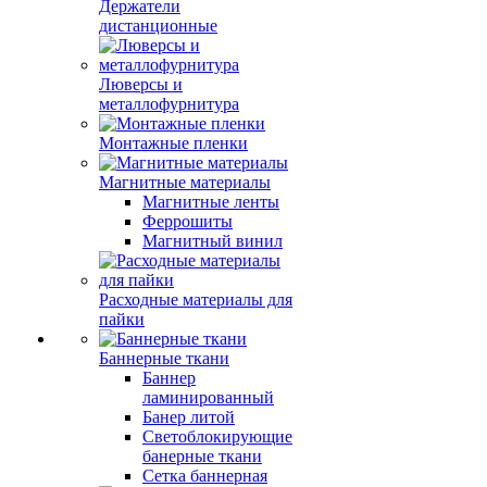
Держатели
дистанционные
Люверсы и
металлофурнитура
Монтажные пленки
Магнитные материалы
Магнитные ленты
Феррошиты
Магнитный винил
Расходные материалы для
пайки
Баннерные ткани
Баннер
ламинированный
Банер литой
Светоблокирующие
банерные ткани
Сетка баннерная