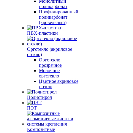
Монолитный
поликарбонат
Профилированный
поликарбонат
(кровельный)
ПВХ-пластики
Оргстекло (акриловое
стекло)
Оргстекло
прозрачное
Молочное
оргстекло
Цветное акриловое
стекло
Полистирол
ПЭТ
Композитные