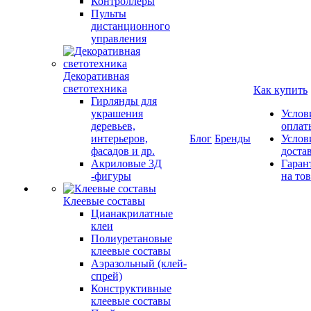
Контроллеры
Пульты
дистанционного
управления
Декоративная
светотехника
Как купить
Гирлянды для
украшения
Услов
деревьев,
оплат
интерьеров,
Блог
Бренды
Услов
фасадов и др.
доста
Акриловые 3Д
Гаран
-фигуры
на то
Клеевые составы
Цианакрилатные
клеи
Полиуретановые
клеевые составы
Аэразольный (клей-
спрей)
Конструктивные
клеевые составы