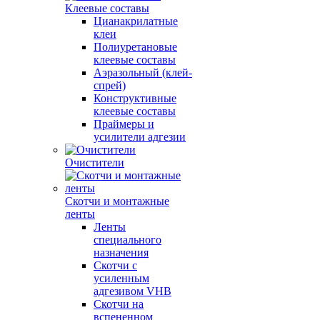
Клеевые составы
Цианакрилатные
клеи
Полиуретановые
клеевые составы
Аэразольный (клей-
спрей)
Конструктивные
клеевые составы
Праймеры и
усилители адгезии
Очистители
Скотчи и монтажные
ленты
Ленты
специального
назначения
Скотчи с
усиленным
адгезивом VHB
Скотчи на
вспененном