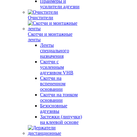
Праймеры и
усилители адгезии
Очистители
Скотчи и монтажные
ленты
Ленты
специального
назначения
Скотчи с
усиленным
адгезивом VHB
Скотчи на
вспененном
основании
Скотчи на тонком
основании
Безосновные
адгезивы
Застежки (липучки)
на клеевой основе