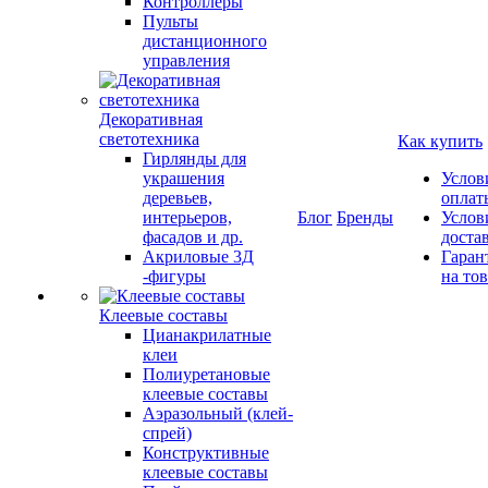
Контроллеры
Пульты
дистанционного
управления
Декоративная
светотехника
Как купить
Гирлянды для
украшения
Услов
деревьев,
оплат
интерьеров,
Блог
Бренды
Услов
фасадов и др.
доста
Акриловые 3Д
Гаран
-фигуры
на то
Клеевые составы
Цианакрилатные
клеи
Полиуретановые
клеевые составы
Аэразольный (клей-
спрей)
Конструктивные
клеевые составы