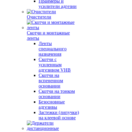
Праймеры и
усилители адгезии
Очистители
Скотчи и монтажные
ленты
Ленты
специального
назначения
Скотчи с
усиленным
адгезивом VHB
Скотчи на
вспененном
основании
Скотчи на тонком
основании
Безосновные
адгезивы
Застежки (липучки)
на клеевой основе