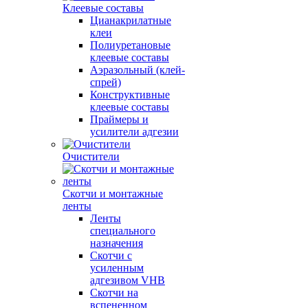
Клеевые составы
Цианакрилатные
клеи
Полиуретановые
клеевые составы
Аэразольный (клей-
спрей)
Конструктивные
клеевые составы
Праймеры и
усилители адгезии
Очистители
Скотчи и монтажные
ленты
Ленты
специального
назначения
Скотчи с
усиленным
адгезивом VHB
Скотчи на
вспененном