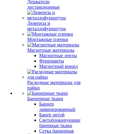
Держатели
дистанционные
Люверсы и
металлофурнитура
Монтажные пленки
Магнитные материалы
Магнитные ленты
Феррошиты
Магнитный винил
Расходные материалы для
пайки
Баннерные ткани
Баннер
ламинированный
Банер литой
Светоблокирующие
банерные ткани
Сетка баннерная