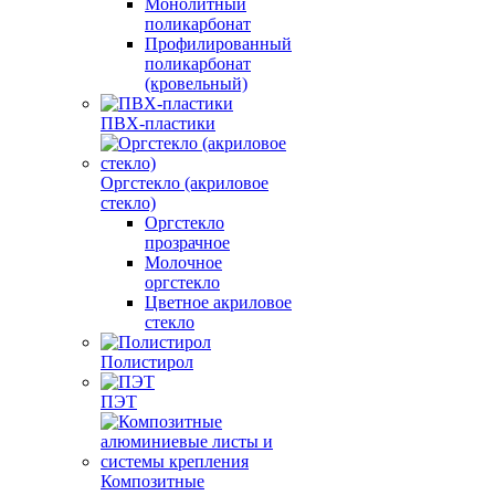
Монолитный
поликарбонат
Профилированный
поликарбонат
(кровельный)
ПВХ-пластики
Оргстекло (акриловое
стекло)
Оргстекло
прозрачное
Молочное
оргстекло
Цветное акриловое
стекло
Полистирол
ПЭТ
Композитные