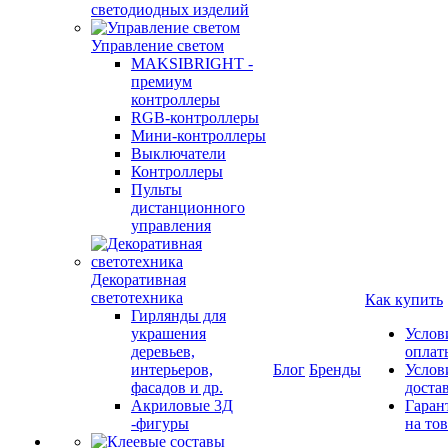
светодиодных изделий
Управление светом
MAKSIBRIGHT -
премиум
контроллеры
RGB-контроллеры
Мини-контроллеры
Выключатели
Контроллеры
Пульты
дистанционного
управления
Декоративная
светотехника
Как купить
Гирлянды для
украшения
Услов
деревьев,
оплат
интерьеров,
Блог
Бренды
Услов
фасадов и др.
доста
Акриловые 3Д
Гаран
-фигуры
на то