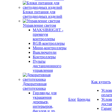
Блоки питания для
светодиодных изделий
Управление светом
MAKSIBRIGHT -
премиум
контроллеры
RGB-контроллеры
Мини-контроллеры
Выключатели
Контроллеры
Пульты
дистанционного
управления
Как купить
Декоративная
светотехника
Услов
Гирлянды для
оплат
украшения
Блог
Бренды
Услов
деревьев,
доста
интерьеров,
Гаран
фасадов и др.