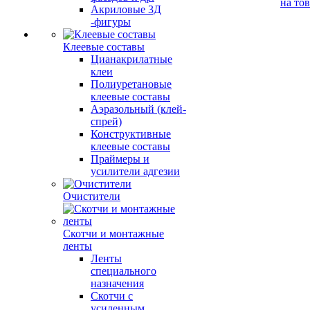
на то
Акриловые 3Д
-фигуры
Клеевые составы
Цианакрилатные
клеи
Полиуретановые
клеевые составы
Аэразольный (клей-
спрей)
Конструктивные
клеевые составы
Праймеры и
усилители адгезии
Очистители
Скотчи и монтажные
ленты
Ленты
специального
назначения
Скотчи с
усиленным