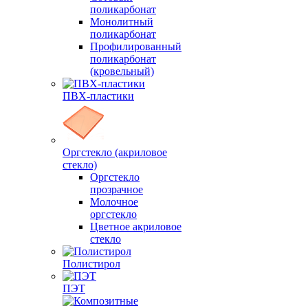
поликарбонат
Монолитный
поликарбонат
Профилированный
поликарбонат
(кровельный)
ПВХ-пластики
Оргстекло (акриловое
стекло)
Оргстекло
прозрачное
Молочное
оргстекло
Цветное акриловое
стекло
Полистирол
ПЭТ