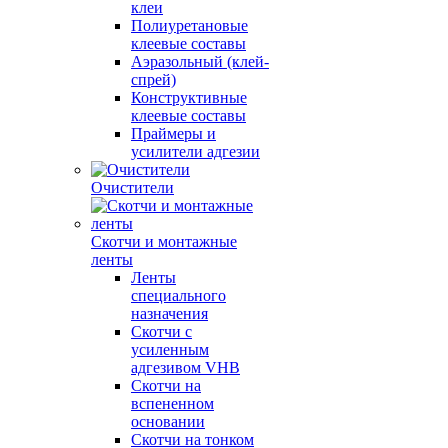
клеи
Полиуретановые
клеевые составы
Аэразольный (клей-
спрей)
Конструктивные
клеевые составы
Праймеры и
усилители адгезии
Очистители
Скотчи и монтажные
ленты
Ленты
специального
назначения
Скотчи с
усиленным
адгезивом VHB
Скотчи на
вспененном
основании
Скотчи на тонком