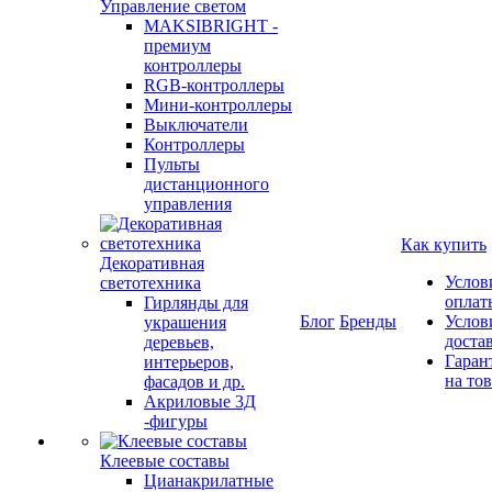
Управление светом
MAKSIBRIGHT -
премиум
контроллеры
RGB-контроллеры
Мини-контроллеры
Выключатели
Контроллеры
Пульты
дистанционного
управления
Как купить
Декоративная
Услов
светотехника
оплат
Гирлянды для
Блог
Бренды
Услов
украшения
доста
деревьев,
Гаран
интерьеров,
на то
фасадов и др.
Акриловые 3Д
-фигуры
Клеевые составы
Цианакрилатные