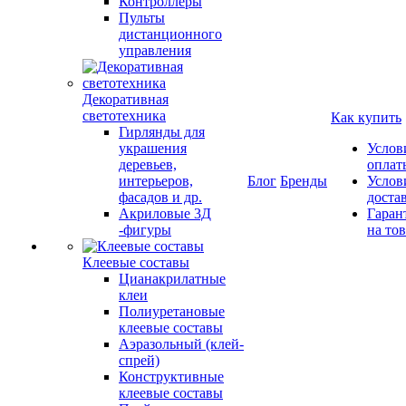
Контроллеры
Пульты
дистанционного
управления
Декоративная
светотехника
Как купить
Гирлянды для
украшения
Услов
деревьев,
оплат
интерьеров,
Блог
Бренды
Услов
фасадов и др.
доста
Акриловые 3Д
Гаран
-фигуры
на то
Клеевые составы
Цианакрилатные
клеи
Полиуретановые
клеевые составы
Аэразольный (клей-
спрей)
Конструктивные
клеевые составы