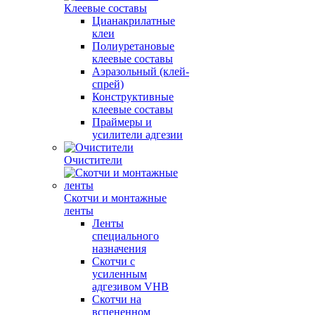
Клеевые составы
Цианакрилатные
клеи
Полиуретановые
клеевые составы
Аэразольный (клей-
спрей)
Конструктивные
клеевые составы
Праймеры и
усилители адгезии
Очистители
Скотчи и монтажные
ленты
Ленты
специального
назначения
Скотчи с
усиленным
адгезивом VHB
Скотчи на
вспененном