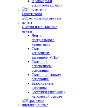
Праймеры и
усилители адгезии
Очистители
Скотчи и монтажные
ленты
Ленты
специального
назначения
Скотчи с
усиленным
адгезивом VHB
Скотчи на
вспененном
основании
Скотчи на тонком
основании
Безосновные
адгезивы
Застежки (липучки)
на клеевой основе