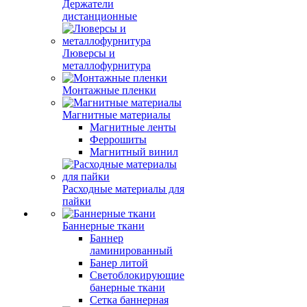
Держатели
дистанционные
Люверсы и
металлофурнитура
Монтажные пленки
Магнитные материалы
Магнитные ленты
Феррошиты
Магнитный винил
Расходные материалы для
пайки
Баннерные ткани
Баннер
ламинированный
Банер литой
Светоблокирующие
банерные ткани
Сетка баннерная