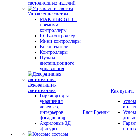
светодиодных изделий
Управление светом
MAKSIBRIGHT -
премиум
контроллеры
RGB-контроллеры
Мини-контроллеры
Выключатели
Контроллеры
Пульты
дистанционного
управления
Декоративная
светотехника
Как купить
Гирлянды для
украшения
Услов
деревьев,
оплат
интерьеров,
Блог
Бренды
Услов
фасадов и др.
доста
Акриловые 3Д
Гаран
-фигуры
на то