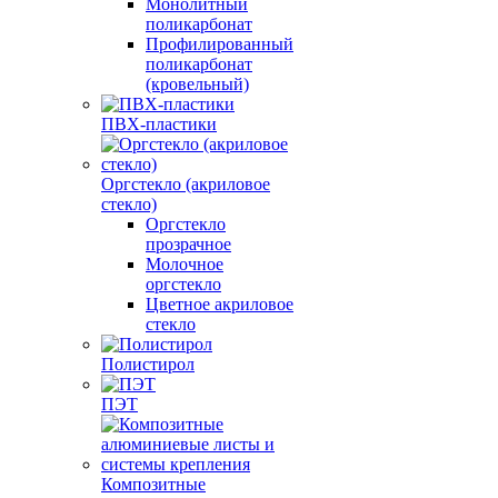
Монолитный
поликарбонат
Профилированный
поликарбонат
(кровельный)
ПВХ-пластики
Оргстекло (акриловое
стекло)
Оргстекло
прозрачное
Молочное
оргстекло
Цветное акриловое
стекло
Полистирол
ПЭТ
Композитные