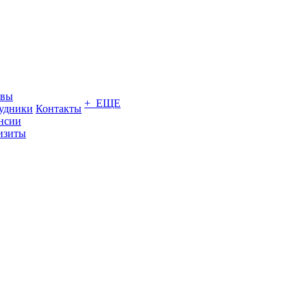
ывы
+ ЕЩЕ
удники
Контакты
нсии
изиты