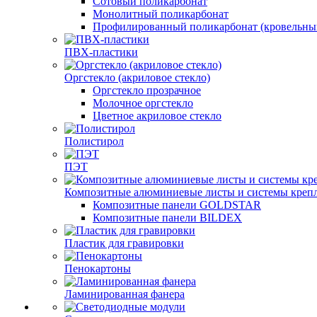
Сотовый поликарбонат
Монолитный поликарбонат
Профилированный поликарбонат (кровельны
ПВХ-пластики
Оргстекло (акриловое стекло)
Оргстекло прозрачное
Молочное оргстекло
Цветное акриловое стекло
Полистирол
ПЭТ
Композитные алюминиевые листы и системы креп
Композитные панели GOLDSTAR
Композитные панели BILDEX
Пластик для гравировки
Пенокартоны
Ламинированная фанера