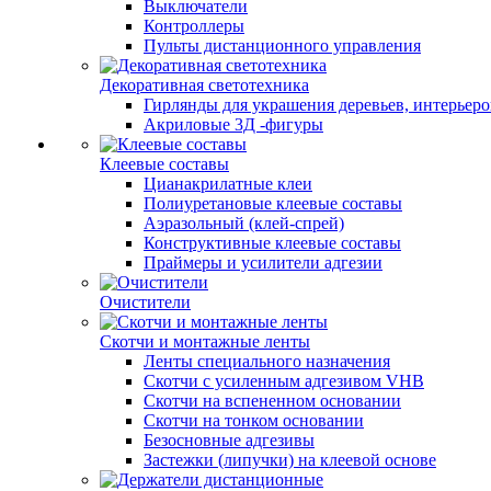
Выключатели
Контроллеры
Пульты дистанционного управления
Декоративная светотехника
Гирлянды для украшения деревьев, интерьеров
Акриловые 3Д -фигуры
Клеевые составы
Цианакрилатные клеи
Полиуретановые клеевые составы
Аэразольный (клей-спрей)
Конструктивные клеевые составы
Праймеры и усилители адгезии
Очистители
Скотчи и монтажные ленты
Ленты специального назначения
Скотчи с усиленным адгезивом VHB
Скотчи на вспененном основании
Скотчи на тонком основании
Безосновные адгезивы
Застежки (липучки) на клеевой основе