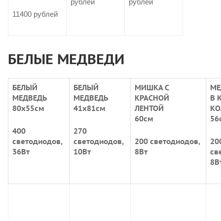
рублей
рублей
11400 рублей
БЕЛЫЕ МЕДВЕДИ
БЕЛЫЙ
БЕЛЫЙ
МИШКА С
МЕ
МЕДВЕДЬ
МЕДВЕДЬ
КРАСНОЙ
В 
80х55см
41х81см
ЛЕНТОЙ
КО
60см
56
400
270
светодиодов,
светодиодов,
200 светодиодов,
20
36Вт
10Вт
8Вт
св
8В