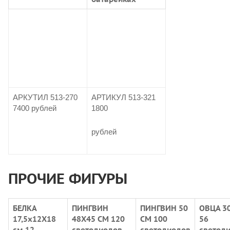
АРКУТИЛ 513-270
АРТИКУЛ 513-321
7400 рублей
1800
рублей
ПРОЧИЕ ФИГУРЫ
БЕЛКА
ПИНГВИН
ПИНГВИН 50
ОВЦА 3
17,5х12Х18
48Х45 СМ 120
СМ 100
56
см 12
светодиодов
светодиодов
светоди