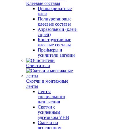
Клеевые составы
Цианакрилатные
клеи
Полиуретановые
клеевые составы
Аэразольный (клей-
спрей)
Конструктивные
клеевые составы
Праймеры и
усилители адгезии
Очистители
Скотчи и монтажные
ленты
Ленты
специального
назначения
Скотчи с
усиленным
адгезивом VHB
Скотчи на
вспененном