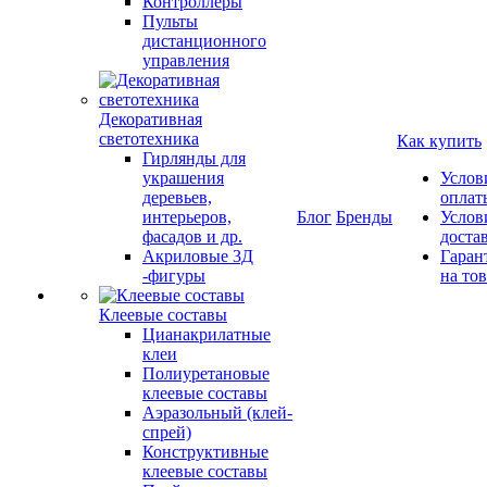
Контроллеры
Пульты
дистанционного
управления
Декоративная
светотехника
Как купить
Гирлянды для
украшения
Услов
деревьев,
оплат
интерьеров,
Блог
Бренды
Услов
фасадов и др.
доста
Акриловые 3Д
Гаран
-фигуры
на то
Клеевые составы
Цианакрилатные
клеи
Полиуретановые
клеевые составы
Аэразольный (клей-
спрей)
Конструктивные
клеевые составы