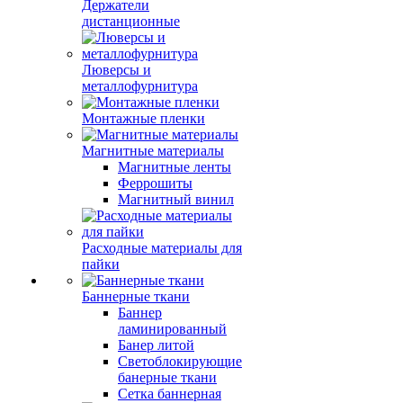
Держатели
дистанционные
Люверсы и
металлофурнитура
Монтажные пленки
Магнитные материалы
Магнитные ленты
Феррошиты
Магнитный винил
Расходные материалы для
пайки
Баннерные ткани
Баннер
ламинированный
Банер литой
Светоблокирующие
банерные ткани
Сетка баннерная