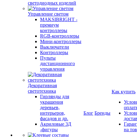
светодиодных изделий
Управление светом
MAKSIBRIGHT -
премиум
контроллеры
RGB-контроллеры
Мини-контроллеры
Выключатели
Контроллеры
Пульты
дистанционного
управления
Декоративная
светотехника
Как купить
Гирлянды для
украшения
Услов
деревьев,
оплат
интерьеров,
Блог
Бренды
Услов
фасадов и др.
доста
Акриловые 3Д
Гаран
-фигуры
на то