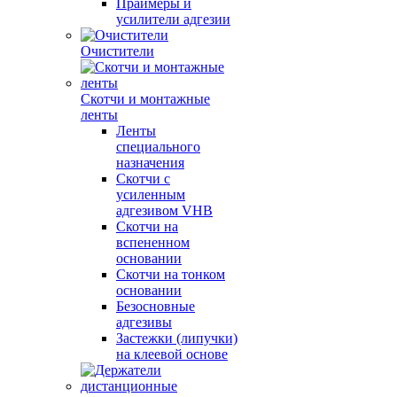
Праймеры и
усилители адгезии
Очистители
Скотчи и монтажные
ленты
Ленты
специального
назначения
Скотчи с
усиленным
адгезивом VHB
Скотчи на
вспененном
основании
Скотчи на тонком
основании
Безосновные
адгезивы
Застежки (липучки)
на клеевой основе