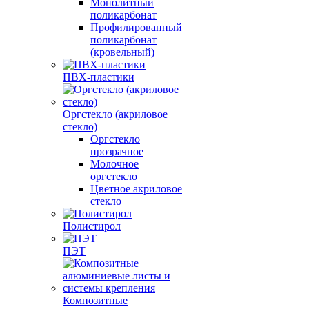
Монолитный
поликарбонат
Профилированный
поликарбонат
(кровельный)
ПВХ-пластики
Оргстекло (акриловое
стекло)
Оргстекло
прозрачное
Молочное
оргстекло
Цветное акриловое
стекло
Полистирол
ПЭТ
Композитные