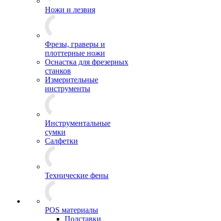
Ножи и лезвия
Фрезы, граверы и
плоттерные ножи
Оснастка для фрезерных
станков
Измерительные
инструменты
Инструментальные
сумки
Салфетки
Технические фены
POS материалы
Подставки