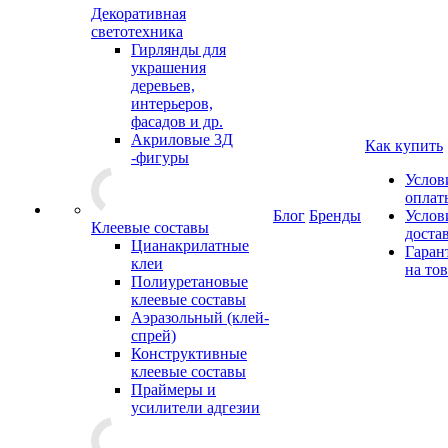
Декоративная
светотехника
Гирлянды для
украшения
деревьев,
интерьеров,
фасадов и др.
Акриловые 3Д
Как купить
-фигуры
Услов
оплат
Блог
Бренды
Услов
Клеевые составы
доста
Цианакрилатные
Гаран
клеи
на то
Полиуретановые
клеевые составы
Аэразольный (клей-
спрей)
Конструктивные
клеевые составы
Праймеры и
усилители адгезии