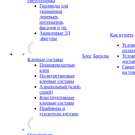
светотехника
Гирлянды для
украшения
деревьев,
интерьеров,
фасадов и др.
Акриловые 3Д
Как купить
-фигуры
Услов
оплат
Блог
Бренды
Услов
Клеевые составы
доста
Цианакрилатные
Гаран
клеи
на то
Полиуретановые
клеевые составы
Аэразольный (клей-
спрей)
Конструктивные
клеевые составы
Праймеры и
усилители адгезии
Очистители