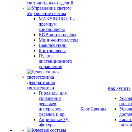
светодиодных изделий
Управление светом
MAKSIBRIGHT -
премиум
контроллеры
RGB-контроллеры
Мини-контроллеры
Выключатели
Контроллеры
Пульты
дистанционного
управления
Декоративная
светотехника
Как купить
Гирлянды для
украшения
Услов
деревьев,
оплат
интерьеров,
Блог
Бренды
Услов
фасадов и др.
доста
Акриловые 3Д
Гаран
-фигуры
на то