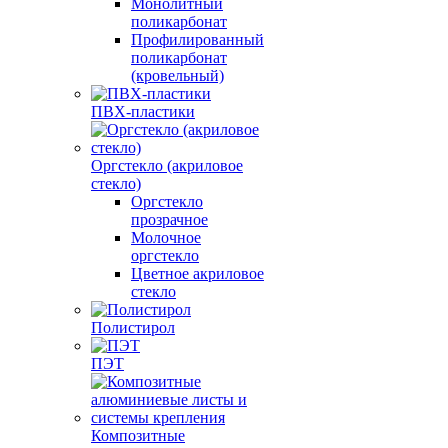
Монолитный
поликарбонат
Профилированный
поликарбонат
(кровельный)
ПВХ-пластики
Оргстекло (акриловое
стекло)
Оргстекло
прозрачное
Молочное
оргстекло
Цветное акриловое
стекло
Полистирол
ПЭТ
Композитные