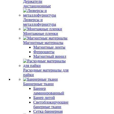
Держатели
дистанционные
Люверсы и
металлофурнитура
Монтажные пленки
Магнитные материалы
Магнитные ленты
Феррошиты
Магнитный винил
Расходные материалы для
пайки
Баннерные ткани
Баннер
ламинированный
Банер литой
Светоблокирующие
банерные ткани
Сетка баннерная