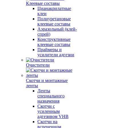
Клеевые составы
Цианакрилатные
клеи
Полиуретановые
клеевые составы
Аэразольный (клей-
спрей)
Конструктивные
клеевые составы
Праймеры и
усилители адгезии
Очистители
Скотчи и монтажные
ленты
Ленты
специального
назначения
Скотчи с
усиленным
адгезивом VHB
Скотчи на
вспененном