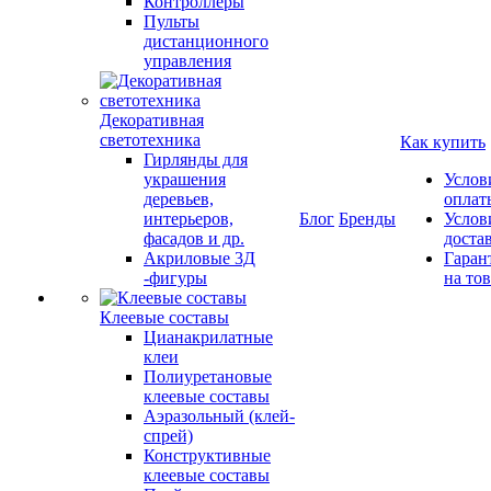
Контроллеры
Пульты
дистанционного
управления
Декоративная
светотехника
Как купить
Гирлянды для
украшения
Услов
деревьев,
оплат
интерьеров,
Блог
Бренды
Услов
фасадов и др.
доста
Акриловые 3Д
Гаран
-фигуры
на то
Клеевые составы
Цианакрилатные
клеи
Полиуретановые
клеевые составы
Аэразольный (клей-
спрей)
Конструктивные
клеевые составы