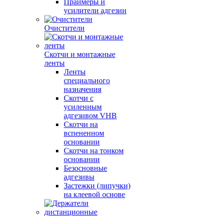
Праймеры и
усилители адгезии
Очистители
Скотчи и монтажные
ленты
Ленты
специального
назначения
Скотчи с
усиленным
адгезивом VHB
Скотчи на
вспененном
основании
Скотчи на тонком
основании
Безосновные
адгезивы
Застежки (липучки)
на клеевой основе