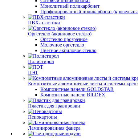
Сотовый поликарбонат
Монолитный поликарбонат
Профилированный поликарбонат (кровельны
ПВХ-пластики
Оргстекло (акриловое стекло)
Оргстекло прозрачное
Молочное оргстекло
Цветное акриловое стекло
Полистирол
ПЭТ
Композитные алюминиевые листы и системы креп
Композитные панели GOLDSTAR
Композитные панели BILDEX
Пластик для гравировки
Пенокартоны
Ламинированная фанера