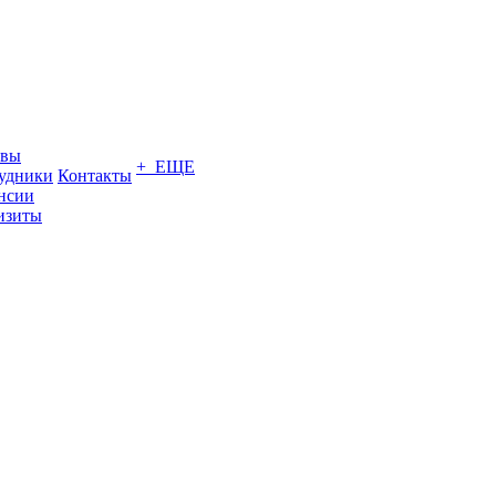
ывы
+ ЕЩЕ
удники
Контакты
нсии
изиты