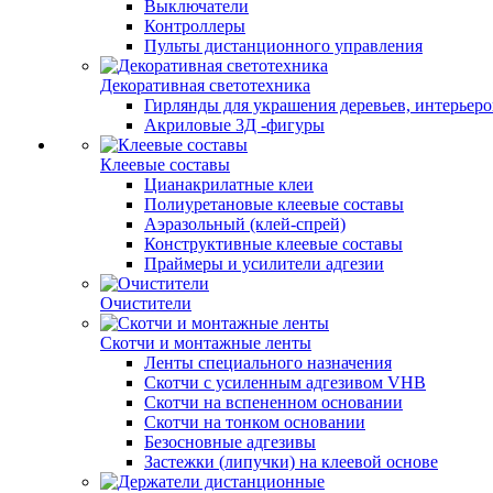
Выключатели
Контроллеры
Пульты дистанционного управления
Декоративная светотехника
Гирлянды для украшения деревьев, интерьеров
Акриловые 3Д -фигуры
Клеевые составы
Цианакрилатные клеи
Полиуретановые клеевые составы
Аэразольный (клей-спрей)
Конструктивные клеевые составы
Праймеры и усилители адгезии
Очистители
Скотчи и монтажные ленты
Ленты специального назначения
Скотчи с усиленным адгезивом VHB
Скотчи на вспененном основании
Скотчи на тонком основании
Безосновные адгезивы
Застежки (липучки) на клеевой основе