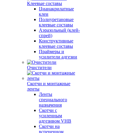
Клеевые составы
Цианакрилатные
клеи
Полиуретановые
клеевые составы
Аэразольный (клей-
спрей)
Конструктивные
клеевые составы
Праймеры и
усилители адгезии
Очистители
Скотчи и монтажные
ленты
Ленты
специального
назначения
Скотчи с
усиленным
адгезивом VHB
Скотчи на
вспененном