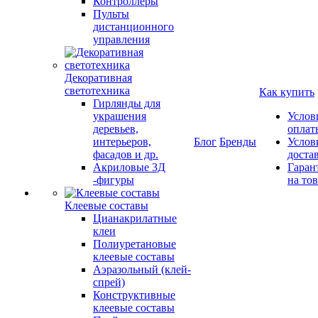
Контроллеры
Пульты
дистанционного
управления
Декоративная
светотехника
Как купить
Гирлянды для
украшения
Услов
деревьев,
оплат
интерьеров,
Блог
Бренды
Услов
фасадов и др.
доста
Акриловые 3Д
Гаран
-фигуры
на то
Клеевые составы
Цианакрилатные
клеи
Полиуретановые
клеевые составы
Аэразольный (клей-
спрей)
Конструктивные
клеевые составы