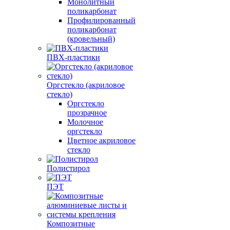
Монолитный
поликарбонат
Профилированный
поликарбонат
(кровельный)
ПВХ-пластики
Оргстекло (акриловое
стекло)
Оргстекло
прозрачное
Молочное
оргстекло
Цветное акриловое
стекло
Полистирол
ПЭТ
Композитные