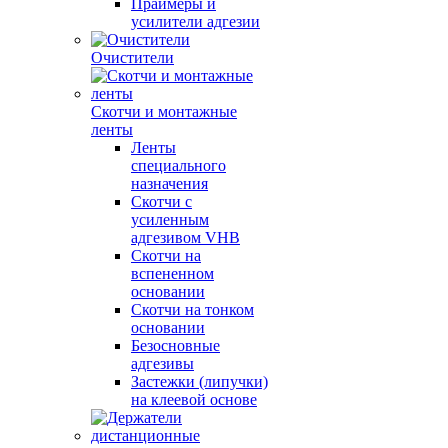
Праймеры и
усилители адгезии
Очистители
Скотчи и монтажные
ленты
Ленты
специального
назначения
Скотчи с
усиленным
адгезивом VHB
Скотчи на
вспененном
основании
Скотчи на тонком
основании
Безосновные
адгезивы
Застежки (липучки)
на клеевой основе