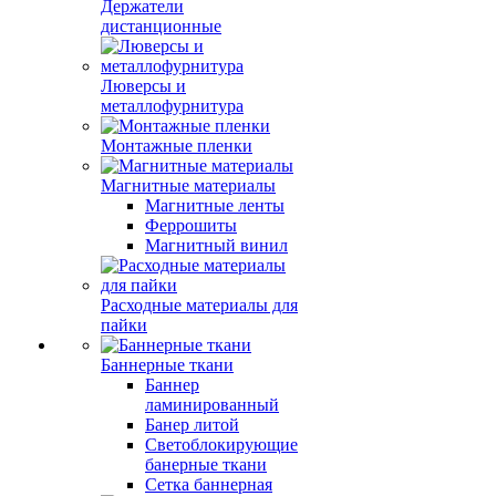
Держатели
дистанционные
Люверсы и
металлофурнитура
Монтажные пленки
Магнитные материалы
Магнитные ленты
Феррошиты
Магнитный винил
Расходные материалы для
пайки
Баннерные ткани
Баннер
ламинированный
Банер литой
Светоблокирующие
банерные ткани
Сетка баннерная