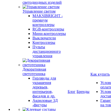
светодиодных изделий
Управление светом
MAKSIBRIGHT -
премиум
контроллеры
RGB-контроллеры
Мини-контроллеры
Выключатели
Контроллеры
Пульты
дистанционного
управления
Декоративная
светотехника
Как купить
Гирлянды для
украшения
Услов
деревьев,
оплат
интерьеров,
Блог
Бренды
Услов
фасадов и др.
доста
Акриловые 3Д
Гаран
-фигуры
на то