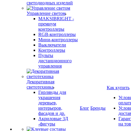
светодиодных изделий
Управление светом
MAKSIBRIGHT -
премиум
контроллеры
RGB-контроллеры
Мини-контроллеры
Выключатели
Контроллеры
Пульты
дистанционного
управления
Декоративная
светотехника
Как купить
Гирлянды для
украшения
Услов
деревьев,
оплат
интерьеров,
Блог
Бренды
Услов
фасадов и др.
доста
Акриловые 3Д
Гаран
-фигуры
на то