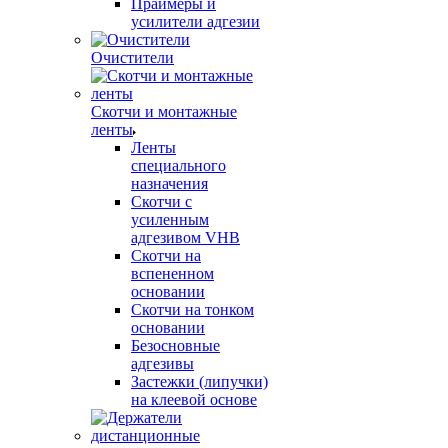
Праймеры и
усилители адгезии
Очистители
Скотчи и монтажные
ленты
Ленты
специального
назначения
Скотчи с
усиленным
адгезивом VHB
Скотчи на
вспененном
основании
Скотчи на тонком
основании
Безосновные
адгезивы
Застежки (липучки)
на клеевой основе