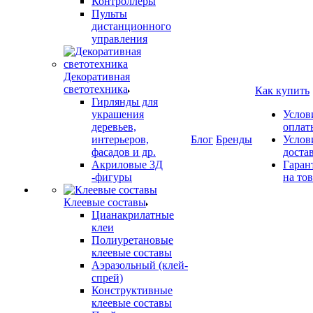
Контроллеры
Пульты
дистанционного
управления
Декоративная
светотехника
Как купить
Гирлянды для
украшения
Услов
деревьев,
оплат
интерьеров,
Блог
Бренды
Услов
фасадов и др.
доста
Акриловые 3Д
Гаран
-фигуры
на то
Клеевые составы
Цианакрилатные
клеи
Полиуретановые
клеевые составы
Аэразольный (клей-
спрей)
Конструктивные
клеевые составы