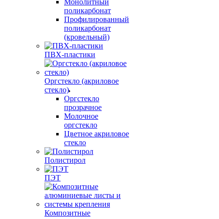
Монолитный
поликарбонат
Профилированный
поликарбонат
(кровельный)
ПВХ-пластики
Оргстекло (акриловое
стекло)
Оргстекло
прозрачное
Молочное
оргстекло
Цветное акриловое
стекло
Полистирол
ПЭТ
Композитные