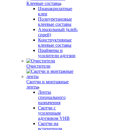
Клеевые составы
Цианакрилатные
клеи
Полиуретановые
клеевые составы
Аэразольный (клей-
спрей)
Конструктивные
клеевые составы
Праймеры и
усилители адгезии
Очистители
Скотчи и монтажные
ленты
Ленты
специального
назначения
Скотчи с
усиленным
адгезивом VHB
Скотчи на
вспененном