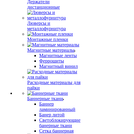
Держатели
дистанционные
Люверсы и
металлофурнитура
Монтажные пленки
Магнитные материалы
Магнитные ленты
Феррошиты
Магнитный винил
Расходные материалы для
пайки
Баннерные ткани
Баннер
ламинированный
Банер литой
Светоблокирующие
банерные ткани
Сетка баннерная