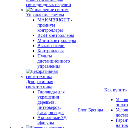
светодиодных изделий
Управление светом
MAKSIBRIGHT -
премиум
контроллеры
RGB-контроллеры
Мини-контроллеры
Выключатели
Контроллеры
Пульты
дистанционного
управления
Декоративная
светотехника
Как купить
Гирлянды для
украшения
Услов
деревьев,
оплат
интерьеров,
Блог
Бренды
Услов
фасадов и др.
доста
Акриловые 3Д
Гаран
-фигуры
на то