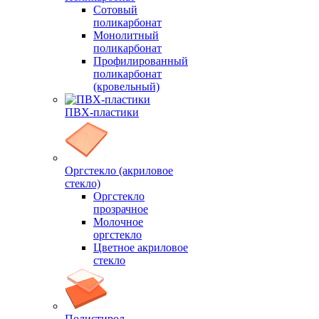
Сотовый
поликарбонат
Монолитный
поликарбонат
Профилированный
поликарбонат
(кровельный)
ПВХ-пластики
Оргстекло (акриловое
стекло)
Оргстекло
прозрачное
Молочное
оргстекло
Цветное акриловое
стекло
Полистирол