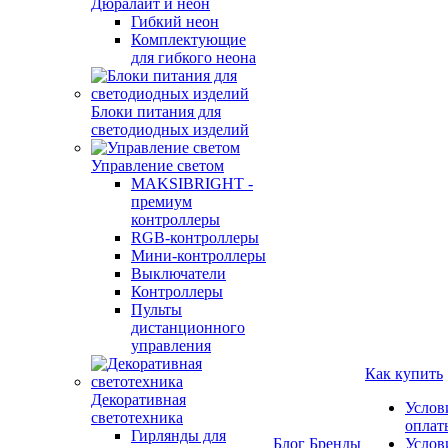
Дюралайт и неон
Гибкий неон
Комплектующие
для гибкого неона
Блоки питания для
светодиодных изделий
Управление светом
MAKSIBRIGHT -
премиум
контроллеры
RGB-контроллеры
Мини-контроллеры
Выключатели
Контроллеры
Пульты
дистанционного
управления
Как купить
Декоративная
Услов
светотехника
оплат
Гирлянды для
Блог
Бренды
Услов