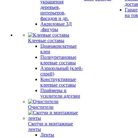
украшения
доста
деревьев,
Гаран
интерьеров,
на то
фасадов и др.
Акриловые 3Д
-фигуры
Клеевые составы
Цианакрилатные
клеи
Полиуретановые
клеевые составы
Аэразольный (клей-
спрей)
Конструктивные
клеевые составы
Праймеры и
усилители адгезии
Очистители
Скотчи и монтажные
ленты
Ленты