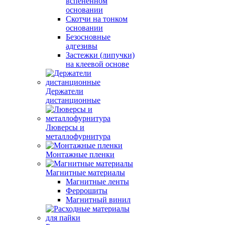
вспененном
основании
Скотчи на тонком
основании
Безосновные
адгезивы
Застежки (липучки)
на клеевой основе
Держатели
дистанционные
Люверсы и
металлофурнитура
Монтажные пленки
Магнитные материалы
Магнитные ленты
Феррошиты
Магнитный винил