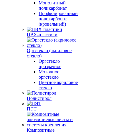
Монолитный
поликарбонат
Профилированный
поликарбонат
(кровельный)
ПВХ-пластики
Оргстекло (акриловое
стекло)
Оргстекло
прозрачное
Молочное
оргстекло
Цветное акриловое
стекло
Полистирол
ПЭТ
Композитные