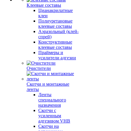
Клеевые составы
Цианакрилатные
клеи
Полиуретановые
клеевые составы
Аэразольный (клей-
спрей)
Конструктивные
клеевые составы
Праймеры и
усилители адгезии
Очистители
Скотчи и монтажные
ленты
Ленты
специального
назначения
Скотчи с
усиленным
адгезивом VHB
Скотчи на