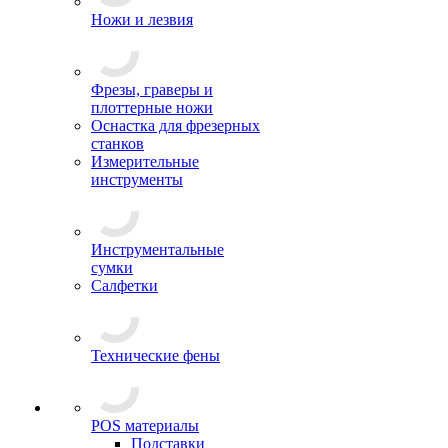
Ножи и лезвия
Фрезы, граверы и
плоттерные ножи
Оснастка для фрезерных
станков
Измерительные
инструменты
Инструментальные
сумки
Салфетки
Технические фены
POS материалы
Подставки