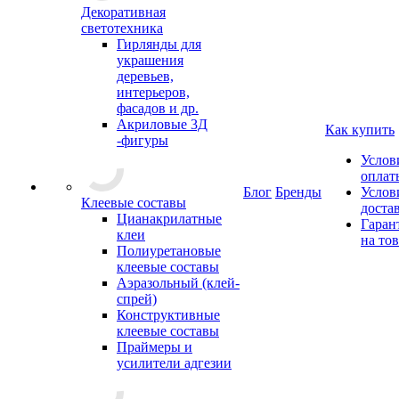
Декоративная
светотехника
Гирлянды для
украшения
деревьев,
интерьеров,
фасадов и др.
Акриловые 3Д
Как купить
-фигуры
Услов
оплат
Блог
Бренды
Услов
Клеевые составы
доста
Цианакрилатные
Гаран
клеи
на то
Полиуретановые
клеевые составы
Аэразольный (клей-
спрей)
Конструктивные
клеевые составы
Праймеры и
усилители адгезии