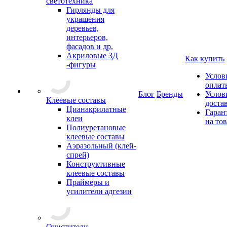
светотехника
Гирлянды для
украшения
деревьев,
интерьеров,
фасадов и др.
Акриловые 3Д
Как купить
-фигуры
Услов
оплат
Блог
Бренды
Услов
Клеевые составы
доста
Цианакрилатные
Гаран
клеи
на то
Полиуретановые
клеевые составы
Аэразольный (клей-
спрей)
Конструктивные
клеевые составы
Праймеры и
усилители адгезии
Очистители