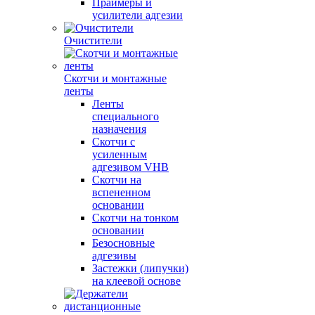
Праймеры и
усилители адгезии
Очистители
Скотчи и монтажные
ленты
Ленты
специального
назначения
Скотчи с
усиленным
адгезивом VHB
Скотчи на
вспененном
основании
Скотчи на тонком
основании
Безосновные
адгезивы
Застежки (липучки)
на клеевой основе