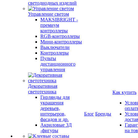
светодиодных изделий
Управление светом
MAKSIBRIGHT -
премиум
контроллеры
RGB-контроллеры
Мини-контроллеры
Выключатели
Контроллеры
Пульты
дистанционного
управления
Декоративная
светотехника
Как купить
Гирлянды для
украшения
Услов
деревьев,
оплат
интерьеров,
Блог
Бренды
Услов
фасадов и др.
доста
Акриловые 3Д
Гаран
-фигуры
на то