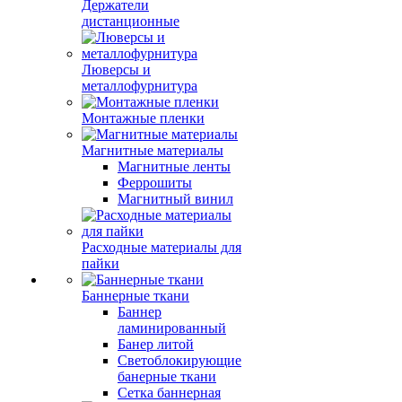
Держатели
дистанционные
Люверсы и
металлофурнитура
Монтажные пленки
Магнитные материалы
Магнитные ленты
Феррошиты
Магнитный винил
Расходные материалы для
пайки
Баннерные ткани
Баннер
ламинированный
Банер литой
Светоблокирующие
банерные ткани
Сетка баннерная