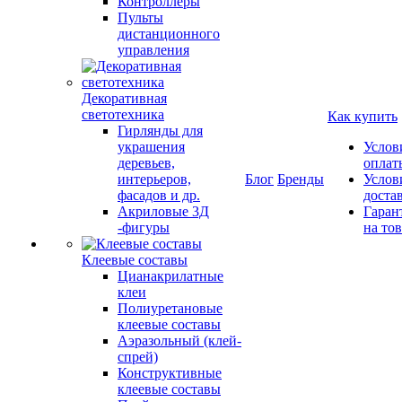
Контроллеры
Пульты
дистанционного
управления
Декоративная
светотехника
Как купить
Гирлянды для
украшения
Услов
деревьев,
оплат
интерьеров,
Блог
Бренды
Услов
фасадов и др.
доста
Акриловые 3Д
Гаран
-фигуры
на то
Клеевые составы
Цианакрилатные
клеи
Полиуретановые
клеевые составы
Аэразольный (клей-
спрей)
Конструктивные
клеевые составы