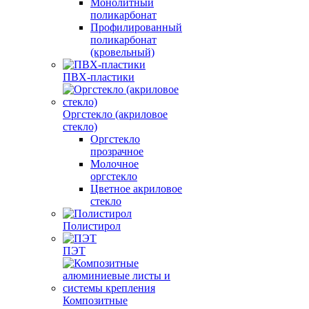
Монолитный
поликарбонат
Профилированный
поликарбонат
(кровельный)
ПВХ-пластики
Оргстекло (акриловое
стекло)
Оргстекло
прозрачное
Молочное
оргстекло
Цветное акриловое
стекло
Полистирол
ПЭТ
Композитные