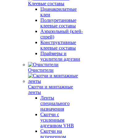
Клеевые составы
Цианакрилатные
клеи
Полиуретановые
клеевые составы
Аэразольный (клей-
спрей)
Конструктивные
клеевые составы
Праймеры и
усилители адгезии
Очистители
Скотчи и монтажные
ленты
Ленты
специального
назначения
Скотчи с
усиленным
адгезивом VHB
Скотчи на
вспененном