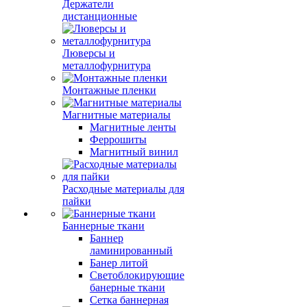
Держатели
дистанционные
Люверсы и
металлофурнитура
Монтажные пленки
Магнитные материалы
Магнитные ленты
Феррошиты
Магнитный винил
Расходные материалы для
пайки
Баннерные ткани
Баннер
ламинированный
Банер литой
Светоблокирующие
банерные ткани
Сетка баннерная