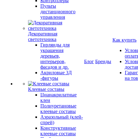
Контроллеры
Пульты
дистанционного
управления
Декоративная
светотехника
Как купить
Гирлянды для
украшения
Услов
деревьев,
оплат
интерьеров,
Блог
Бренды
Услов
фасадов и др.
доста
Акриловые 3Д
Гаран
-фигуры
на то
Клеевые составы
Цианакрилатные
клеи
Полиуретановые
клеевые составы
Аэразольный (клей-
спрей)
Конструктивные
клеевые составы