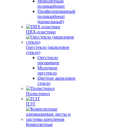
Монолитный
поликарбонат
Профилированный
поликарбонат
(кровельный)
ПВХ-пластики
Оргстекло (акриловое
стекло)
Оргстекло
прозрачное
Молочное
оргстекло
Цветное акриловое
стекло
Полистирол
ПЭТ
Композитные