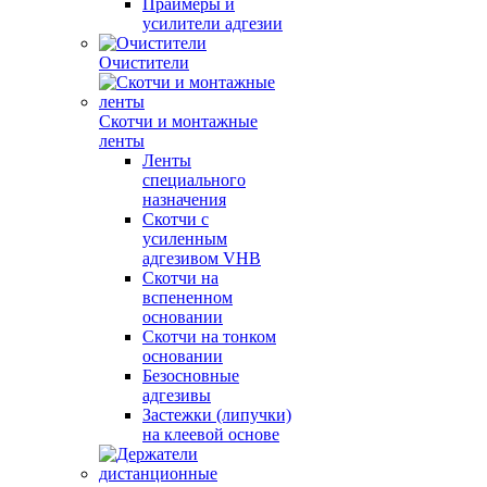
Праймеры и
усилители адгезии
Очистители
Скотчи и монтажные
ленты
Ленты
специального
назначения
Скотчи с
усиленным
адгезивом VHB
Скотчи на
вспененном
основании
Скотчи на тонком
основании
Безосновные
адгезивы
Застежки (липучки)
на клеевой основе