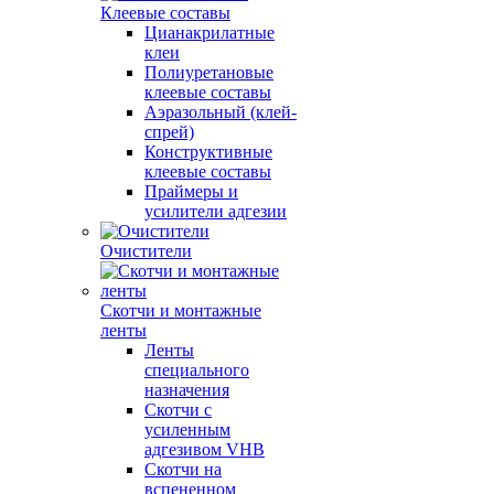
Клеевые составы
Цианакрилатные
клеи
Полиуретановые
клеевые составы
Аэразольный (клей-
спрей)
Конструктивные
клеевые составы
Праймеры и
усилители адгезии
Очистители
Скотчи и монтажные
ленты
Ленты
специального
назначения
Скотчи с
усиленным
адгезивом VHB
Скотчи на
вспененном