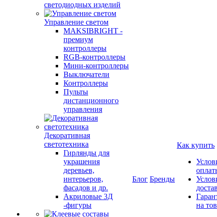
светодиодных изделий
Управление светом
MAKSIBRIGHT -
премиум
контроллеры
RGB-контроллеры
Мини-контроллеры
Выключатели
Контроллеры
Пульты
дистанционного
управления
Декоративная
светотехника
Как купить
Гирлянды для
украшения
Услов
деревьев,
оплат
интерьеров,
Блог
Бренды
Услов
фасадов и др.
доста
Акриловые 3Д
Гаран
-фигуры
на то