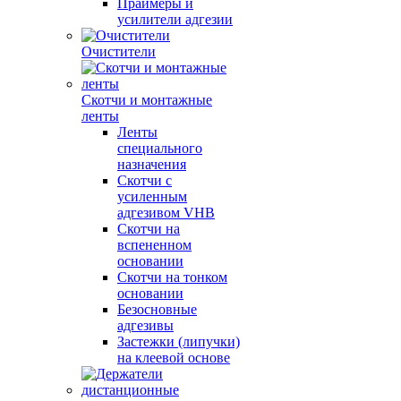
Праймеры и
усилители адгезии
Очистители
Скотчи и монтажные
ленты
Ленты
специального
назначения
Скотчи с
усиленным
адгезивом VHB
Скотчи на
вспененном
основании
Скотчи на тонком
основании
Безосновные
адгезивы
Застежки (липучки)
на клеевой основе