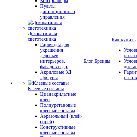
Контроллеры
Пульты
дистанционного
управления
Декоративная
светотехника
Как купить
Гирлянды для
украшения
Услов
деревьев,
оплат
интерьеров,
Блог
Бренды
Услов
фасадов и др.
доста
Акриловые 3Д
Гаран
-фигуры
на то
Клеевые составы
Цианакрилатные
клеи
Полиуретановые
клеевые составы
Аэразольный (клей-
спрей)
Конструктивные
клеевые составы