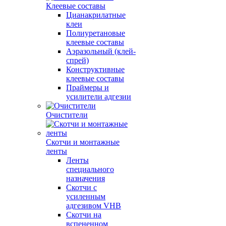
Клеевые составы
Цианакрилатные
клеи
Полиуретановые
клеевые составы
Аэразольный (клей-
спрей)
Конструктивные
клеевые составы
Праймеры и
усилители адгезии
Очистители
Скотчи и монтажные
ленты
Ленты
специального
назначения
Скотчи с
усиленным
адгезивом VHB
Скотчи на
вспененном