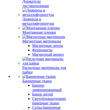
Держатели
дистанционные
Люверсы и
металлофурнитура
Монтажные пленки
Магнитные материалы
Магнитные ленты
Феррошиты
Магнитный винил
Расходные материалы для
пайки
Баннерные ткани
Баннер
ламинированный
Банер литой
Светоблокирующие
банерные ткани
Сетка баннерная