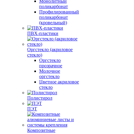
Монолитный
поликарбонат
Профилированный
поликарбонат
(кровельный)
ПВХ-пластики
Оргстекло (акриловое
стекло)
Оргстекло
прозрачное
Молочное
оргстекло
Цветное акриловое
стекло
Полистирол
ПЭТ
Композитные