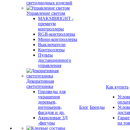
светодиодных изделий
Управление светом
MAKSIBRIGHT -
премиум
контроллеры
RGB-контроллеры
Мини-контроллеры
Выключатели
Контроллеры
Пульты
дистанционного
управления
Декоративная
светотехника
Как купить
Гирлянды для
украшения
Услов
деревьев,
оплат
интерьеров,
Блог
Бренды
Услов
фасадов и др.
доста
Акриловые 3Д
Гаран
-фигуры
на то