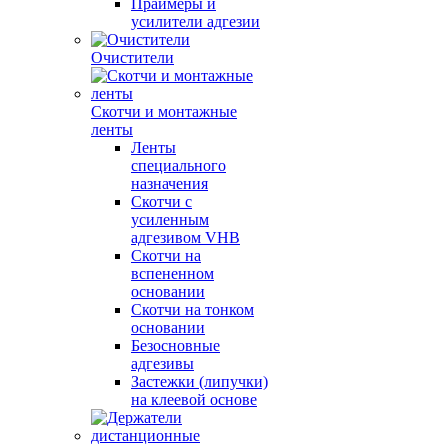
Праймеры и
усилители адгезии
Очистители
Скотчи и монтажные
ленты
Ленты
специального
назначения
Скотчи с
усиленным
адгезивом VHB
Скотчи на
вспененном
основании
Скотчи на тонком
основании
Безосновные
адгезивы
Застежки (липучки)
на клеевой основе