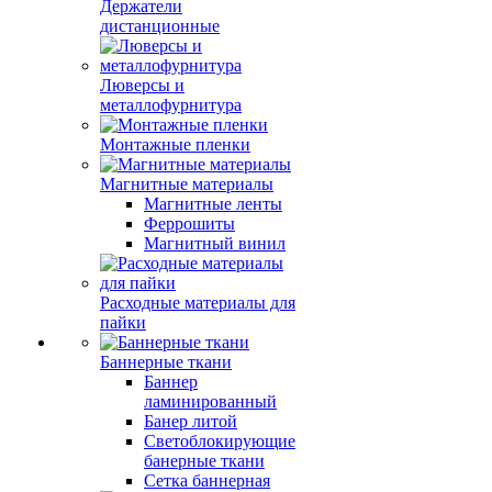
Держатели
дистанционные
Люверсы и
металлофурнитура
Монтажные пленки
Магнитные материалы
Магнитные ленты
Феррошиты
Магнитный винил
Расходные материалы для
пайки
Баннерные ткани
Баннер
ламинированный
Банер литой
Светоблокирующие
банерные ткани
Сетка баннерная