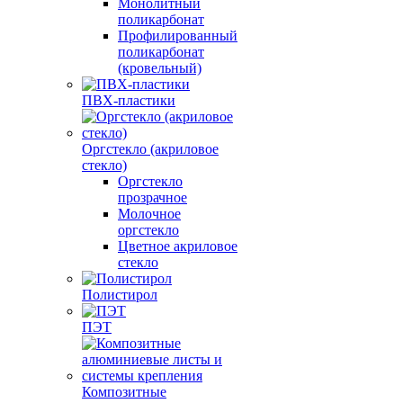
Монолитный
поликарбонат
Профилированный
поликарбонат
(кровельный)
ПВХ-пластики
Оргстекло (акриловое
стекло)
Оргстекло
прозрачное
Молочное
оргстекло
Цветное акриловое
стекло
Полистирол
ПЭТ
Композитные