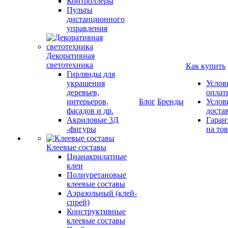
Контроллеры
Пульты
дистанционного
управления
Декоративная
светотехника
Как купить
Гирлянды для
украшения
Услов
деревьев,
оплат
интерьеров,
Блог
Бренды
Услов
фасадов и др.
доста
Акриловые 3Д
Гаран
-фигуры
на то
Клеевые составы
Цианакрилатные
клеи
Полиуретановые
клеевые составы
Аэразольный (клей-
спрей)
Конструктивные
клеевые составы