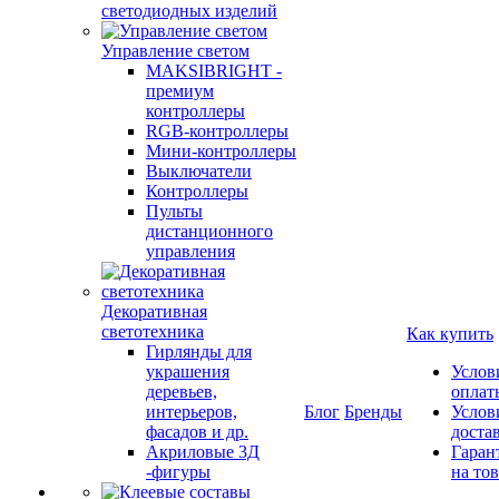
светодиодных изделий
Управление светом
MAKSIBRIGHT -
премиум
контроллеры
RGB-контроллеры
Мини-контроллеры
Выключатели
Контроллеры
Пульты
дистанционного
управления
Декоративная
светотехника
Как купить
Гирлянды для
украшения
Услов
деревьев,
оплат
интерьеров,
Блог
Бренды
Услов
фасадов и др.
доста
Акриловые 3Д
Гаран
-фигуры
на то