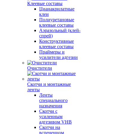
Клеевые составы
Цианакрилатные
клеи
Полиуретановые
клеевые составы
Аэразольный (клей-
спрей)
Конструктивные
клеевые составы
Праймеры и
усилители адгезии
Очистители
Скотчи и монтажные
ленты
Ленты
специального
назначения
Скотчи с
усиленным
адгезивом VHB
Скотчи на
вспененном