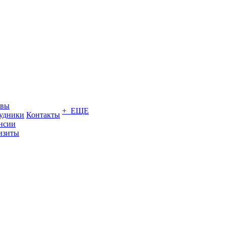
ывы
+ ЕЩЕ
удники
Контакты
нсии
изиты