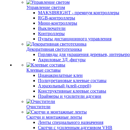
Управление светом
MAKSIBRIGHT - премиум контроллеры
RGB-контроллеры
Мини-контроллеры
Выключатели
Контроллеры
Пульты дистанционного управления
Декоративная светотехника
Гирлянды для украшения деревьев, интерьеров
Акриловые 3Д -фигуры
Клеевые составы
Цианакрилатные клеи
Полиуретановые клеевые составы
Аэразольный (клей-спрей)
Конструктивные клеевые составы
Праймеры и усилители адгезии
Очистители
Скотчи и монтажные ленты
Ленты специального назначения
Скотчи с усиленным адгезивом VHB