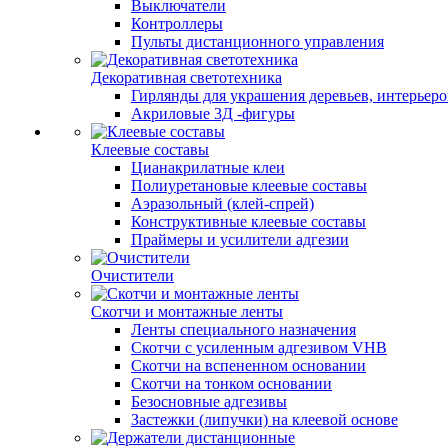
Выключатели
Контроллеры
Пульты дистанционного управления
Декоративная светотехника
Гирлянды для украшения деревьев, интерьеров
Акриловые 3Д -фигуры
Клеевые составы
Цианакрилатные клеи
Полиуретановые клеевые составы
Аэразольный (клей-спрей)
Конструктивные клеевые составы
Праймеры и усилители адгезии
Очистители
Скотчи и монтажные ленты
Ленты специального назначения
Скотчи с усиленным адгезивом VHB
Скотчи на вспененном основании
Скотчи на тонком основании
Безосновные адгезивы
Застежки (липучки) на клеевой основе