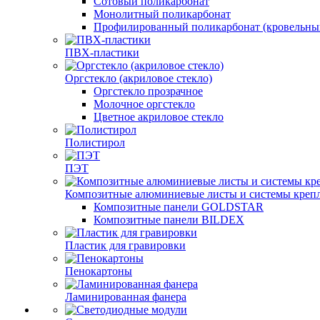
Сотовый поликарбонат
Монолитный поликарбонат
Профилированный поликарбонат (кровельны
ПВХ-пластики
Оргстекло (акриловое стекло)
Оргстекло прозрачное
Молочное оргстекло
Цветное акриловое стекло
Полистирол
ПЭТ
Композитные алюминиевые листы и системы креп
Композитные панели GOLDSTAR
Композитные панели BILDEX
Пластик для гравировки
Пенокартоны
Ламинированная фанера