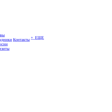
ывы
+ ЕЩЕ
удники
Контакты
нсии
изиты