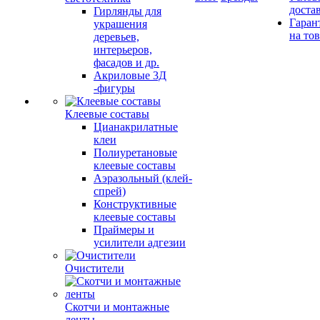
доста
Гирлянды для
Гаран
украшения
на то
деревьев,
интерьеров,
фасадов и др.
Акриловые 3Д
-фигуры
Клеевые составы
Цианакрилатные
клеи
Полиуретановые
клеевые составы
Аэразольный (клей-
спрей)
Конструктивные
клеевые составы
Праймеры и
усилители адгезии
Очистители
Скотчи и монтажные
ленты