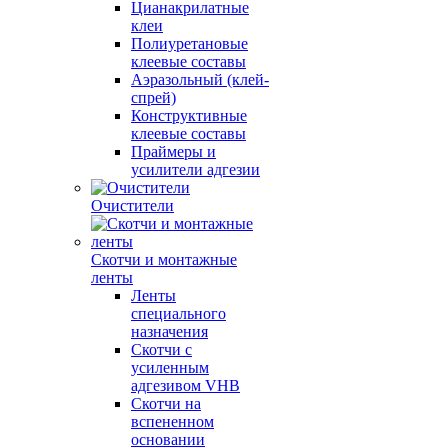
Цианакрилатные
клеи
Полиуретановые
клеевые составы
Аэразольный (клей-
спрей)
Конструктивные
клеевые составы
Праймеры и
усилители адгезии
Очистители
Скотчи и монтажные
ленты
Ленты
специального
назначения
Скотчи с
усиленным
адгезивом VHB
Скотчи на
вспененном
основании