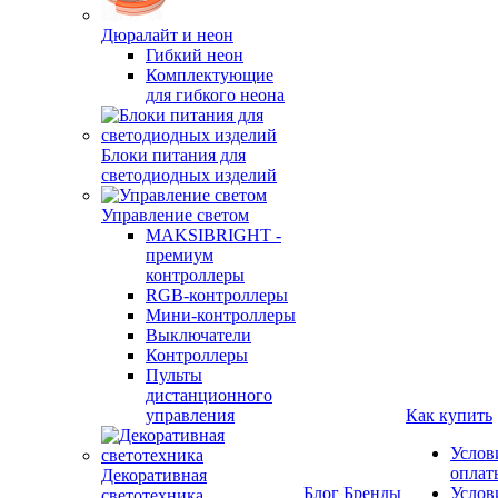
Дюралайт и неон
Гибкий неон
Комплектующие
для гибкого неона
Блоки питания для
светодиодных изделий
Управление светом
MAKSIBRIGHT -
премиум
контроллеры
RGB-контроллеры
Мини-контроллеры
Выключатели
Контроллеры
Пульты
дистанционного
управления
Как купить
Услов
оплат
Декоративная
Блог
Бренды
Услов
светотехника