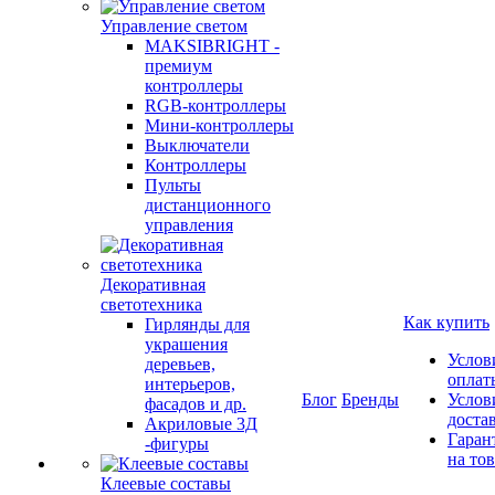
Управление светом
MAKSIBRIGHT -
премиум
контроллеры
RGB-контроллеры
Мини-контроллеры
Выключатели
Контроллеры
Пульты
дистанционного
управления
Декоративная
светотехника
Как купить
Гирлянды для
украшения
Услов
деревьев,
оплат
интерьеров,
Блог
Бренды
Услов
фасадов и др.
доста
Акриловые 3Д
Гаран
-фигуры
на то
Клеевые составы