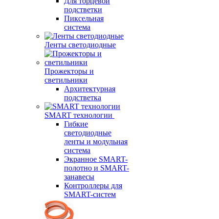
Для торцевой
подстветки
Пиксельная
система
Ленты светодиодные
Прожекторы и
светильники
Архитектурная
подстветка
SMART технологии
Гибкие
светодиодные
ленты и модульная
система
Экранное SMART-
полотно и SMART-
занавесы
Контроллеры для
SMART-систем