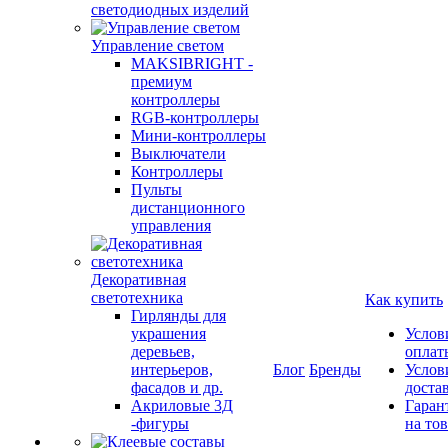
светодиодных изделий
Управление светом
MAKSIBRIGHT -
премиум
контроллеры
RGB-контроллеры
Мини-контроллеры
Выключатели
Контроллеры
Пульты
дистанционного
управления
Декоративная
светотехника
Как купить
Гирлянды для
украшения
Услов
деревьев,
оплат
интерьеров,
Блог
Бренды
Услов
фасадов и др.
доста
Акриловые 3Д
Гаран
-фигуры
на то