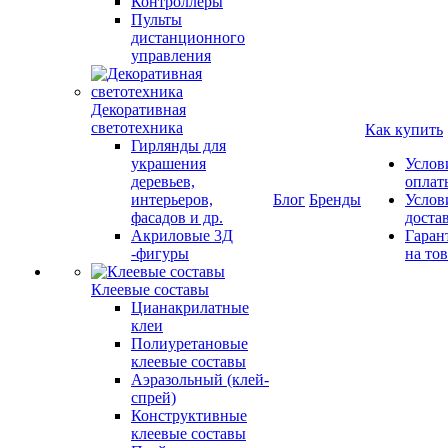
Контроллеры
Пульты
дистанционного
управления
Декоративная
светотехника
Как купить
Гирлянды для
украшения
Услов
деревьев,
оплат
интерьеров,
Блог
Бренды
Услов
фасадов и др.
доста
Акриловые 3Д
Гаран
-фигуры
на то
Клеевые составы
Цианакрилатные
клеи
Полиуретановые
клеевые составы
Аэразольный (клей-
спрей)
Конструктивные
клеевые составы