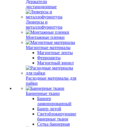
Держатели
дистанционные
Люверсы и
металлофурнитура
Монтажные пленки
Магнитные материалы
Магнитные ленты
Феррошиты
Магнитный винил
Расходные материалы для
пайки
Баннерные ткани
Баннер
ламинированный
Банер литой
Светоблокирующие
банерные ткани
Сетка баннерная