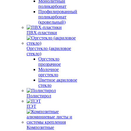
Монолитный
поликарбонат
Профилированный
поликарбонат
(кровельный)
ПВХ-пластики
Оргстекло (акриловое
стекло)
Оргстекло
прозрачное
Молочное
оргстекло
Цветное акриловое
стекло
Полистирол
ПЭТ
Композитные