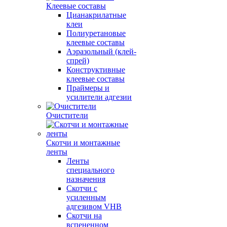
Клеевые составы
Цианакрилатные
клеи
Полиуретановые
клеевые составы
Аэразольный (клей-
спрей)
Конструктивные
клеевые составы
Праймеры и
усилители адгезии
Очистители
Скотчи и монтажные
ленты
Ленты
специального
назначения
Скотчи с
усиленным
адгезивом VHB
Скотчи на
вспененном