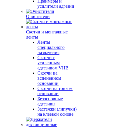
Праймеры и
усилители адгезии
Очистители
Скотчи и монтажные
ленты
Ленты
специального
назначения
Скотчи с
усиленным
адгезивом VHB
Скотчи на
вспененном
основании
Скотчи на тонком
основании
Безосновные
адгезивы
Застежки (липучки)
на клеевой основе