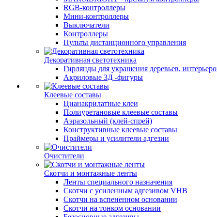
RGB-контроллеры
Мини-контроллеры
Выключатели
Контроллеры
Пульты дистанционного управления
Декоративная светотехника
Гирлянды для украшения деревьев, интерьеров
Акриловые 3Д -фигуры
Клеевые составы
Цианакрилатные клеи
Полиуретановые клеевые составы
Аэразольный (клей-спрей)
Конструктивные клеевые составы
Праймеры и усилители адгезии
Очистители
Скотчи и монтажные ленты
Ленты специального назначения
Скотчи с усиленным адгезивом VHB
Скотчи на вспененном основании
Скотчи на тонком основании
Безосновные адгезивы