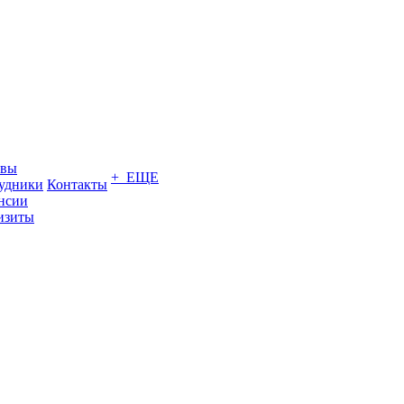
ывы
+ ЕЩЕ
удники
Контакты
нсии
изиты