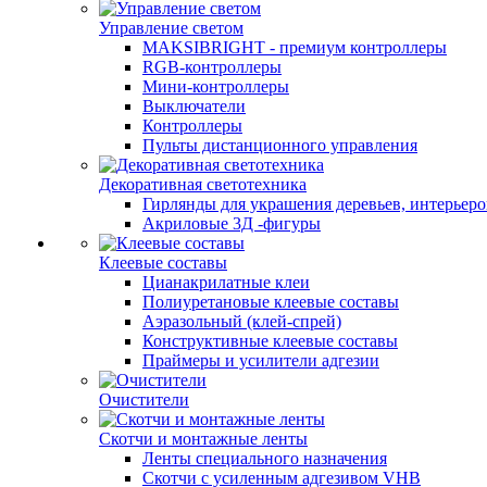
Управление светом
MAKSIBRIGHT - премиум контроллеры
RGB-контроллеры
Мини-контроллеры
Выключатели
Контроллеры
Пульты дистанционного управления
Декоративная светотехника
Гирлянды для украшения деревьев, интерьеров
Акриловые 3Д -фигуры
Клеевые составы
Цианакрилатные клеи
Полиуретановые клеевые составы
Аэразольный (клей-спрей)
Конструктивные клеевые составы
Праймеры и усилители адгезии
Очистители
Скотчи и монтажные ленты
Ленты специального назначения
Скотчи с усиленным адгезивом VHB