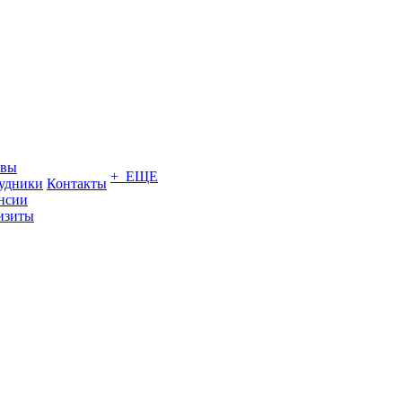
ывы
+ ЕЩЕ
удники
Контакты
нсии
изиты