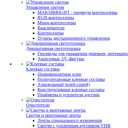
Управление светом
MAKSIBRIGHT - премиум контроллеры
RGB-контроллеры
Мини-контроллеры
Выключатели
Контроллеры
Пульты дистанционного управления
Декоративная светотехника
Гирлянды для украшения деревьев, интерьеров
Акриловые 3Д -фигуры
Клеевые составы
Цианакрилатные клеи
Полиуретановые клеевые составы
Аэразольный (клей-спрей)
Конструктивные клеевые составы
Праймеры и усилители адгезии
Очистители
Скотчи и монтажные ленты
Ленты специального назначения
Скотчи с усиленным адгезивом VHB