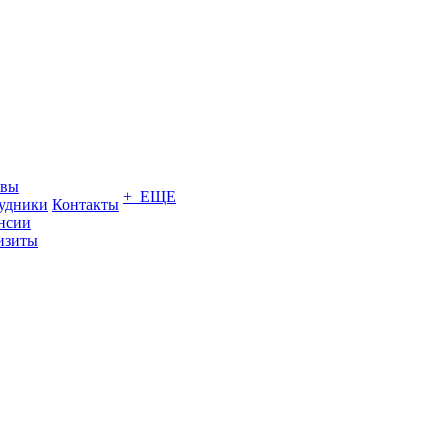
ывы
+ ЕЩЕ
удники
Контакты
нсии
изиты