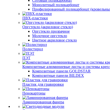
Сотовый поликарбонат
Монолитный поликарбонат
Профилированный поликарбонат (кровельны
ПВХ-пластики
Оргстекло (акриловое стекло)
Оргстекло прозрачное
Молочное оргстекло
Цветное акриловое стекло
Полистирол
ПЭТ
Композитные алюминиевые листы и системы креп
Композитные панели GOLDSTAR
Композитные панели BILDEX
Пластик для гравировки
Пенокартоны
Ламинированная фанера