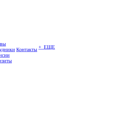
ывы
+ ЕЩЕ
удники
Контакты
нсии
изиты