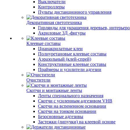
Выключатели
Контроллеры
Пульты дистанционного управления
Декоративная светотехника
Гирлянды для украшения деревьев, интерьеров
Акриловые 3Д -фигуры
Клеевые составы
Цианакрилатные клеи
Полиуретановые клеевые составы
Аэразольный (клей-спрей)
Конструктивные клеевые составы
Праймеры и усилители адгезии
Очистители
Скотчи и монтажные ленты
Ленты специального назначения
Скотчи с усиленным адгезивом VHB
Скотчи на вспененном основании
Скотчи на тонком основании
Безосновные адгезивы
Застежки (липучки) на клеевой основе