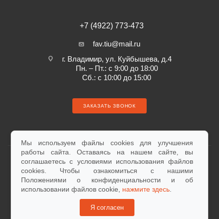
+7 (4922) 773-473
fav.tiu@mail.ru
г. Владимир, ул. Куйбышева, д.4
Пн. – Пт.: с 9:00 до 18:00
Сб.: с 10:00 до 15:00
ЗАКАЗАТЬ ЗВОНОК
Мы используем файлы cookies для улучшения
работы сайта. Оставаясь на нашем сайте, вы
соглашаетесь с условиями использования файлов
cookies. Чтобы ознакомиться с нашими
Положениями о конфиденциальности и об
Согласие на обработку персональных данных
использовании файлов cookie,
нажмите здесь
.
2026 © «Фаворит» - интернет-магазин
Продвижение сайта - IQ МАКСИМА
Я согласен
Цены, указанные на сайте, не являются публичной офертой и носят справочный характер