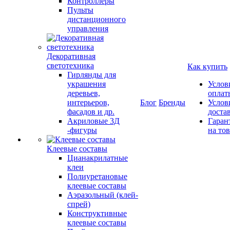
Контроллеры
Пульты
дистанционного
управления
Декоративная
светотехника
Как купить
Гирлянды для
украшения
Услов
деревьев,
оплат
интерьеров,
Блог
Бренды
Услов
фасадов и др.
доста
Акриловые 3Д
Гаран
-фигуры
на то
Клеевые составы
Цианакрилатные
клеи
Полиуретановые
клеевые составы
Аэразольный (клей-
спрей)
Конструктивные
клеевые составы