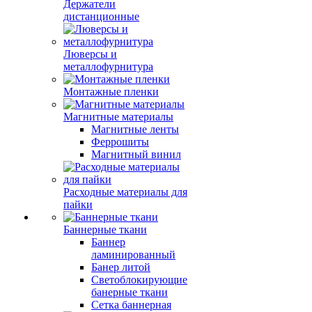
Держатели
дистанционные
Люверсы и
металлофурнитура
Монтажные пленки
Магнитные материалы
Магнитные ленты
Феррошиты
Магнитный винил
Расходные материалы для
пайки
Баннерные ткани
Баннер
ламинированный
Банер литой
Светоблокирующие
банерные ткани
Сетка баннерная