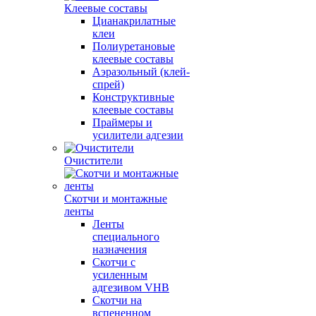
Клеевые составы
Цианакрилатные
клеи
Полиуретановые
клеевые составы
Аэразольный (клей-
спрей)
Конструктивные
клеевые составы
Праймеры и
усилители адгезии
Очистители
Скотчи и монтажные
ленты
Ленты
специального
назначения
Скотчи с
усиленным
адгезивом VHB
Скотчи на
вспененном