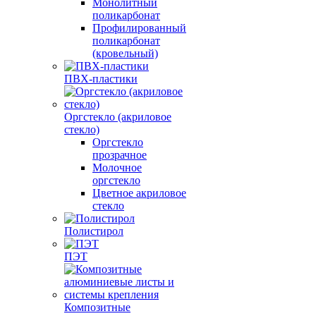
Монолитный
поликарбонат
Профилированный
поликарбонат
(кровельный)
ПВХ-пластики
Оргстекло (акриловое
стекло)
Оргстекло
прозрачное
Молочное
оргстекло
Цветное акриловое
стекло
Полистирол
ПЭТ
Композитные