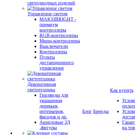
светодиодных изделий
Управление светом
MAKSIBRIGHT -
премиум
контроллеры
RGB-контроллеры
Мини-контроллеры
Выключатели
Контроллеры
Пульты
дистанционного
управления
Декоративная
светотехника
Как купить
Гирлянды для
украшения
Услов
деревьев,
оплат
интерьеров,
Блог
Бренды
Услов
фасадов и др.
доста
Акриловые 3Д
Гаран
-фигуры
на то