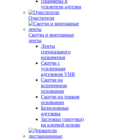
Праймеры и
усилители адгезии
Очистители
Скотчи и монтажные
ленты
Ленты
специального
назначения
Скотчи с
усиленным
адгезивом VHB
Скотчи на
вспененном
основании
Скотчи на тонком
основании
Безосновные
адгезивы
Застежки (липучки)
на клеевой основе